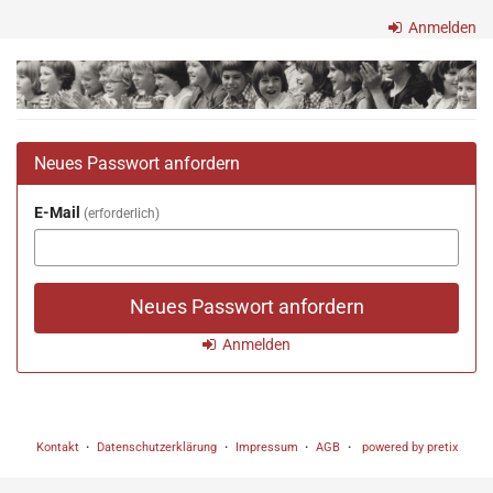
Zum
Anmelden
Haupt-
Inhalt
Freilichtbühne
springen
Bökendorf
e.V.
Neues Passwort anfordern
E-Mail
erforderlich
Neues Passwort anfordern
Anmelden
Kontakt
Datenschutzerklärung
Impressum
AGB
powered by pretix