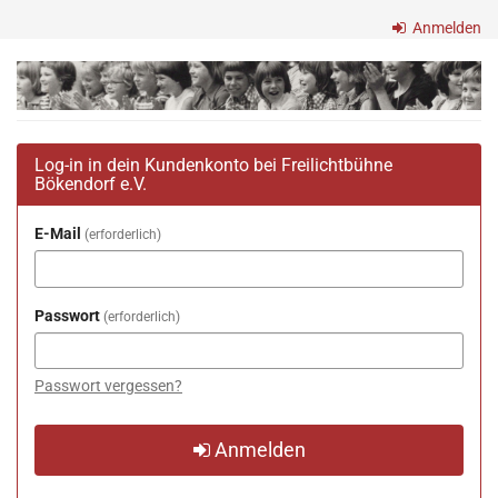
Zum
Anmelden
Haupt-
Inhalt
Freilichtbühne
springen
Bökendorf
e.V.
Log-in in dein Kundenkonto bei Freilichtbühne
Bökendorf e.V.
E-Mail
erforderlich
Passwort
erforderlich
Passwort vergessen?
Anmelden