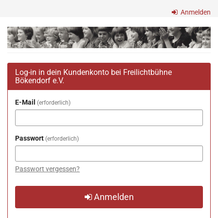
Zum
Anmelden
Haupt-
Inhalt
Freilichtbühne
springen
Bökendorf
e.V.
Log-in in dein Kundenkonto bei Freilichtbühne
Bökendorf e.V.
E-Mail
erforderlich
Passwort
erforderlich
Passwort vergessen?
Anmelden