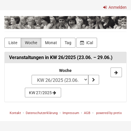
Zum
Anmelden
Haupt-
Inhalt
Freilichtbühne
springen
Bökendorf
e.V.
Liste
Woche
Monat
Tag
iCal
Veranstaltungen in KW 26/2025 (23.06. – 29.06.)
Woche
Woche
zur
Anzeige
KW 27/2025
auswählen
Kontakt
Datenschutzerklärung
Impressum
AGB
powered by pretix